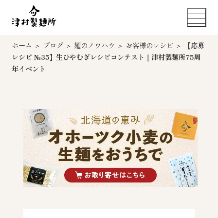
ホーム
＞
ブログ
＞
麺のノウハウ
＞
お客様のレシピ
＞
【応募
レシピ №35】生ひやむぎレシピコンテスト｜津村製麺所75周
年イベント