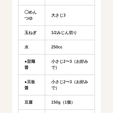
◯めん
大さじ3
つゆ
玉ねぎ
1/2みじん切り
水
250cc
●甜麺
小さじ2〜3（お好み
醤
で）
●豆板
小さじ2〜3（お好み
醤
で）
豆腐
150g（1個）