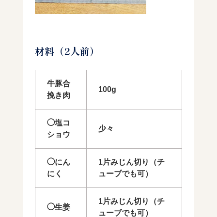
材料（2人前）
牛豚合
100g
挽き肉
◯塩コ
少々
ショウ
◯にん
1片みじん切り（チ
にく
ューブでも可）
1片みじん切り（チ
◯生姜
ューブでも可）