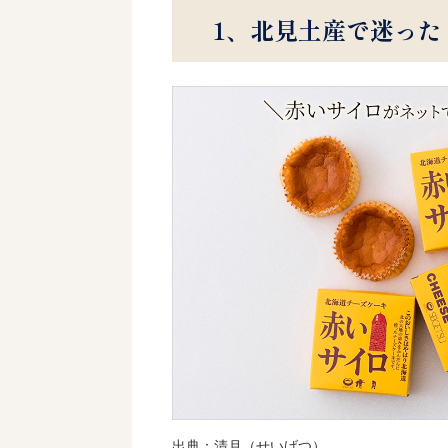
1、北見土産で迷った
出典：
清月
（せいげつ）