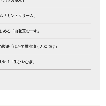
「ハッカ樹氷」
ム「ミントクリーム」
しめる「白花豆むーす」
伝の製法「ほたて燻油漬くんゆづけ」
気No.1「生ひやむぎ」