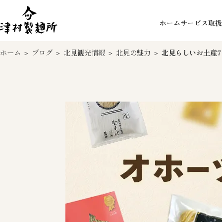
ホーム
サービス
取扱
ホーム
＞
ブログ
＞
北見観光情報
＞
北見の魅力
＞
北見らしいお土産