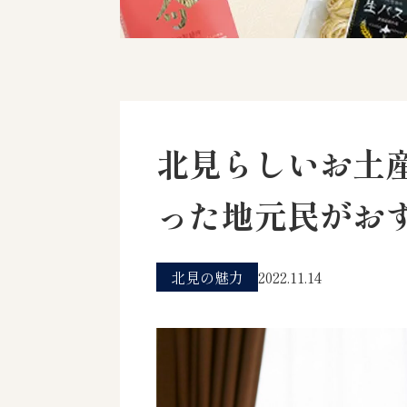
北見らしいお土
った地元民がお
北見の魅力
2022.11.14