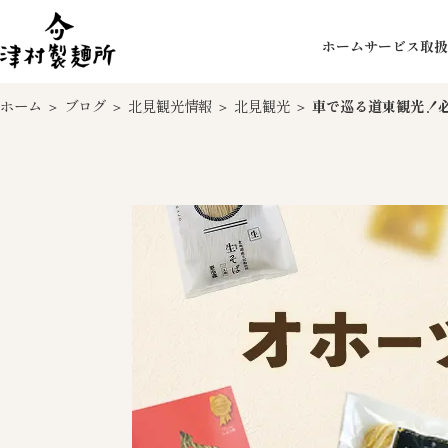
ホーム
サービス
取扱
ホーム
＞
ブログ
＞
北見観光情報
＞
北見観光
＞
車で巡る道東観光！