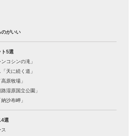
るのがいい
ト5選
シンコシンの滝」
ス「天に続く道」
イ高原牧場」
釧路湿原国立公園」
「納沙布岬」
4選
ース