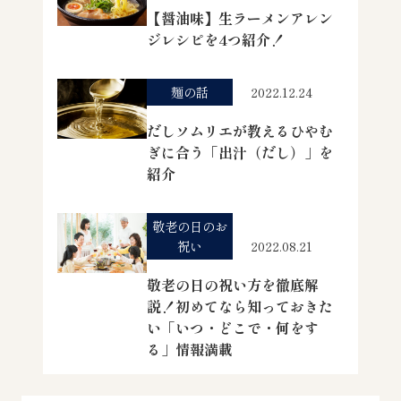
【醤油味】生ラーメンアレン
ジレシピを4つ紹介！
麺の話
2022.12.24
だしソムリエが教えるひやむ
ぎに合う「出汁（だし）」を
紹介
敬老の日のお
祝い
2022.08.21
敬老の日の祝い方を徹底解
説！初めてなら知っておきた
い「いつ・どこで・何をす
る」情報満載