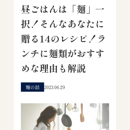
昼ごはんは「麺」一
択！そんなあなたに
贈る14のレシピ！ラ
ンチに麺類がおすす
めな理由も解説
麺の話
2023.06.29