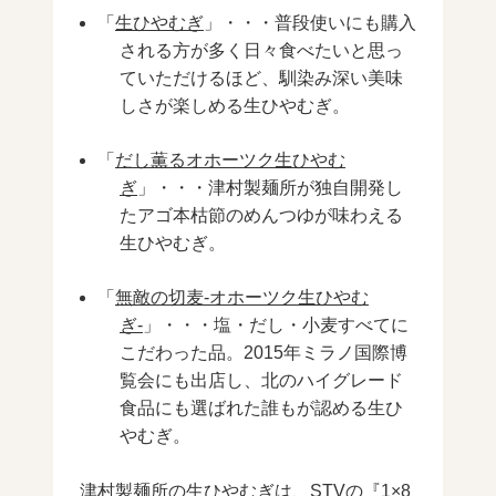
「
生ひやむぎ
」・・・普段使いにも購入
される方が多く日々食べたいと思っ
ていただけるほど、馴染み深い美味
しさが楽しめる生ひやむぎ。
「
だし薫るオホーツク生ひやむ
ぎ
」・・・津村製麺所が独自開発し
たアゴ本枯節のめんつゆが味わえる
生ひやむぎ。
「
無敵の切麦-オホーツク生ひやむ
ぎ-
」・・・塩・だし・小麦すべてに
こだわった品。2015年ミラノ国際博
覧会にも出店し、北のハイグレード
食品にも選ばれた誰もが認める生ひ
やむぎ。
津村製麺所の生ひやむぎは、STVの『1×8