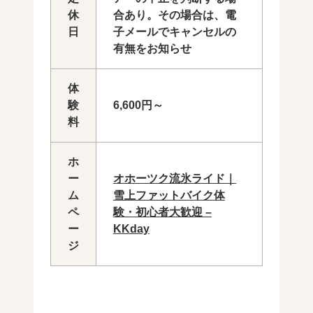
休
合あり。その場合は、電
日
子メールでキャンセルの
有無をお知らせ
体
験
6,600円～
料
ホ
ー
オホーツク流氷ライド｜
ム
雪上ファットバイク体
ペ
験・初心者大歓迎 –
ー
KKday
ジ