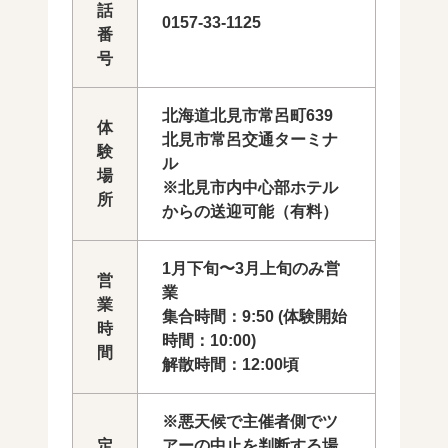
話
0157-33-1125
番
号
北海道北見市常呂町639
体
北見市常呂交通ターミナ
験
ル
場
※北見市内中心部ホテル
所
からの送迎可能（有料）
1月下旬〜3月上旬のみ営
営
業
業
集合時間：9:50 (体験開始
時
時間：10:00)
間
解散時間：12:00頃
※悪天候で主催者側でツ
定
アーの中止を判断する場