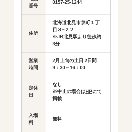
0157-25-1244
番号
北海道北見市泉町１丁
目３−２２
住所
※JR北見駅より徒歩約
3分
営業
2月上旬の土日 2日間
時間
9：30～16：00
なし
定休
※中止の場合は
HP
にて
日
掲載
入場
無料
料