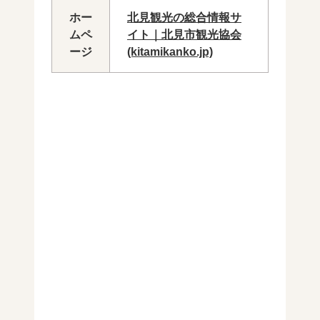
ホー
北見観光の総合情報サ
ムペ
イト｜北見市観光協会
ージ
(kitamikanko.jp)