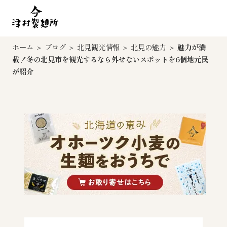
ホーム
＞
ブログ
＞
北見観光情報
＞
北見の魅力
＞
魅力が満
載！冬の北見市を観光するなら外せないスポットを6個地元民
が紹介