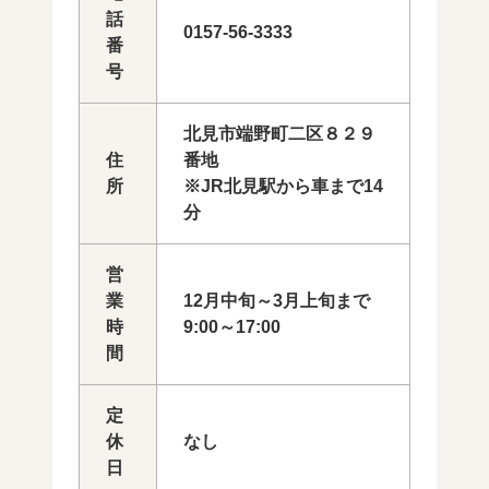
話
0157‐56‐3333
番
号
北見市端野町二区８２９
住
番地
所
※JR北見駅から車まで14
分
営
業
12月中旬～3月上旬まで
時
9:00～17:00
間
定
休
なし
日