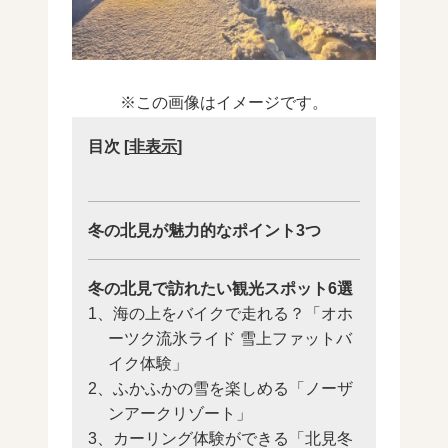
※この画像はイメージです。
目次
[
非表示
]
冬の北見が魅力的なポイント3つ
冬の北見で訪れたい観光スポット6選
1、海の上をバイクで走れる？「オホ
ーツク流氷ライド 雪上ファットバ
イク体験」
2、ふかふかの雪を楽しめる「ノーザ
ンアークリゾート」
3、カーリング体験ができる「北見冬